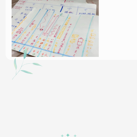
+ ✦ +